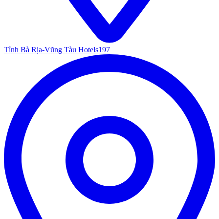
Tỉnh Bà Rịa-Vũng Tàu Hotels
197