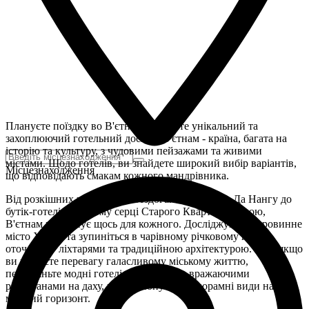
Плануєте поїздку во В'єтнам і шукаєте унікальний та
захоплюючий готельний досвід? В'єтнам - країна, багата на
історію та культуру, з чудовими пейзажами та живими
містами. Щодо готелів, ви знайдете широкий вибір варіантів,
Місцезнаходження
що відповідають смакам кожного мандрівника.
Від розкішних курортів на бездоганних пляжах Да Нангу до
бутік-готелів у самому серці Старого Кварталу Ханою,
В'єтнам пропонує щось для кожного. Досліджуйте старовинне
місто Хойан та зупиніться в чарівному річковому готелі,
оточеному ліхтарями та традиційною архітектурою. Або, якщо
ви віддаєте перевагу галасливому міському життю,
перегляньте модні готелі у Хошиміні з вражаючими
ресторанами на даху, що пропонують панорамні види на
міський горизонт.