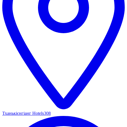
Тханькієнгіанг Hotels
308