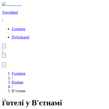
Travelated
/
Головна
Публікації
|
Головна
/
Країни
/
Вʼєтнам
Готелі у В'єтнамі