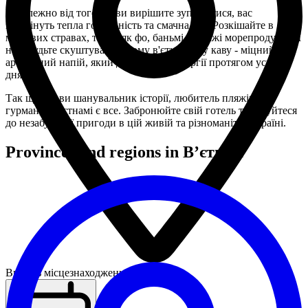
Незалежно від того, де ви вирішите зупинитися, вас
зустрінуть тепла гостинність та смачна їжа. Розкішайте в
місцевих стравах, таких як фо, баньмі та свіжі морепродукти. І
не забудьте скуштувати відому в'єтнамську каву - міцний та
ароматний напій, який додасть вам енергії протягом усього
дня.
Так що, чи ви шанувальник історії, любитель пляжів чи
гурман, у В'єтнамі є все. Забронюйте свій готель та готуйтеся
до незабутньої пригоди в цій живій та різноманітній країні.
Provinces and regions in Вʼєтнам
Введіть місцезнаходження