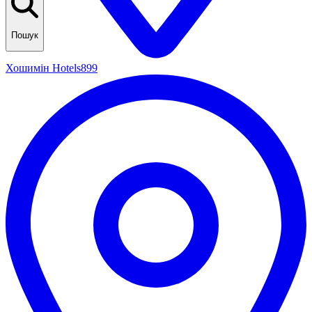
Пошук
Хошимін Hotels
899