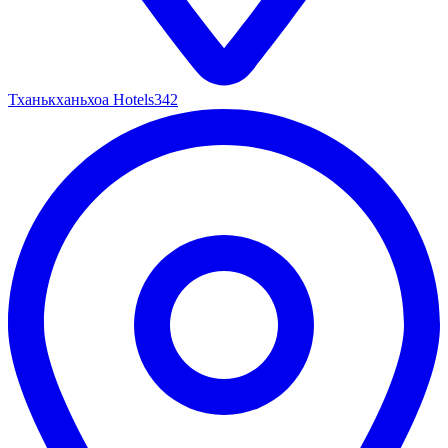
Тханькханьхоа Hotels
342