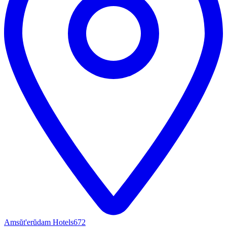
Amsŭt'erŭdam Hotels
672