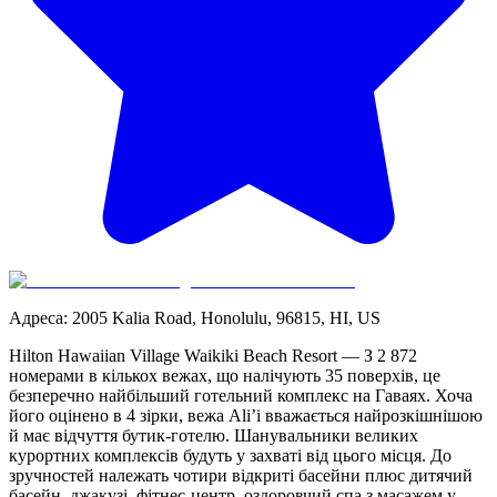
Адреса
:
2005 Kalia Road, Honolulu, 96815, HI, US
Hilton Hawaiian Village Waikiki Beach Resort — З 2 872
номерами в кількох вежах, що налічують 35 поверхів, це
безперечно найбільший готельний комплекс на Гаваях. Хоча
його оцінено в 4 зірки, вежа Ali’i вважається найрозкішнішою
й має відчуття бутик-готелю. Шанувальники великих
курортних комплексів будуть у захваті від цього місця. До
зручностей належать чотири відкриті басейни плюс дитячий
басейн, джакузі, фітнес-центр, оздоровчий спа з масажем у