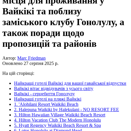
місця для проживання у
Вайкікі та поблизу
заміського клубу Гонолулу, а
також поради щодо
пропозицій та районів
Автор:
Marc Friedman
Оновлено 27 серпня 2025 р.
На цій сторінці:
Найкращі готелі Вайкікі для вашої гавайської відпустки
Вайкікі вітає відвідувачів з усього світу
Вайкікі - серцебиття Гонолулу
Найкращі готелі на пляжі Вайкікі
1. 'Alohilani Resort Waikiki Beach
2. Halepuna Waikiki by Halekulani - NO RESORT FEE
3. Hilton Hawaiian Village Waikiki Beach Resort
4. Hilton Vacation Club The Modern Honolulu
5. Hyatt Regency Waikiki Beach Resort & Spa
6. Lotus Honolulu at Diamond Head