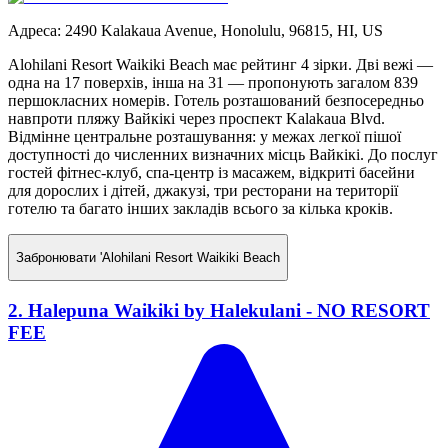
Адреса
:
2490 Kalakaua Avenue, Honolulu, 96815, HI, US
Alohilani Resort Waikiki Beach має рейтинг 4 зірки. Дві вежі —
одна на 17 поверхів, інша на 31 — пропонують загалом 839
першокласних номерів. Готель розташований безпосередньо
навпроти пляжу Вайкікі через проспект Kalakaua Blvd.
Відмінне центральне розташування: у межах легкої пішої
доступності до численних визначних місць Вайкікі. До послуг
гостей фітнес-клуб, спа-центр із масажем, відкриті басейни
для дорослих і дітей, джакузі, три ресторани на території
готелю та багато інших закладів всього за кілька кроків.
Забронювати
'Alohilani Resort Waikiki Beach
2. Halepuna Waikiki by Halekulani - NO RESORT
FEE