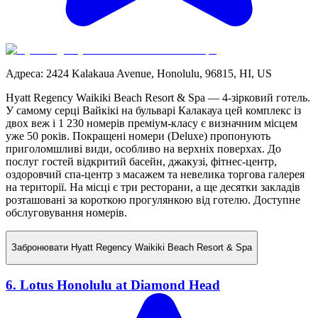
Адреса
:
2424 Kalakaua Avenue, Honolulu, 96815, HI, US
Hyatt Regency Waikiki Beach Resort & Spa — 4-зірковий готель.
У самому серці Вайкікі на бульварі Калакауа цей комплекс із
двох веж і 1 230 номерів преміум-класу є визначним місцем
уже 50 років. Покращені номери (Deluxe) пропонують
приголомшливі види, особливо на верхніх поверхах. До
послуг гостей відкритий басейн, джакузі, фітнес-центр,
оздоровчий спа-центр з масажем та невелика торгова галерея
на території. На місці є три ресторани, а ще десятки закладів
розташовані за короткою прогулянкою від готелю. Доступне
обслуговування номерів.
Забронювати
Hyatt Regency Waikiki Beach Resort & Spa
6. Lotus Honolulu at Diamond Head