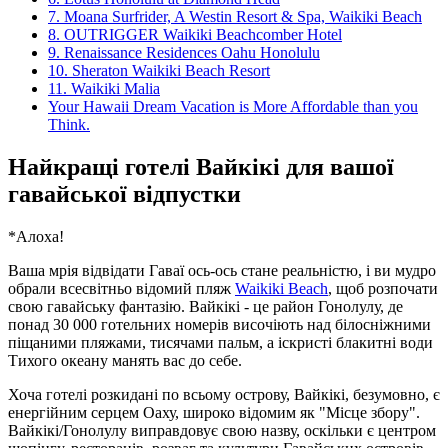
7. Moana Surfrider, A Westin Resort & Spa, Waikiki Beach
8. OUTRIGGER Waikiki Beachcomber Hotel
9. Renaissance Residences Oahu Honolulu
10. Sheraton Waikiki Beach Resort
11. Waikiki Malia
Your Hawaii Dream Vacation is More Affordable than you
Think.
Найкращі готелі Вайкікі для вашої
гавайської відпустки
*Алоха!
Ваша мрія відвідати Гаваї ось-ось стане реальністю, і ви мудро
обрали всесвітньо відомий пляж
Waikiki Beach
, щоб розпочати
свою гавайську фантазію. Вайкікі - це район Гонолулу, де
понад 30 000 готельних номерів височіють над білосніжними
піщаними пляжами, тисячами пальм, а іскристі блакитні води
Тихого океану манять вас до себе.
Хоча готелі розкидані по всьому острову, Вайкікі, безумовно, є
енергійним серцем Оаху, широко відомим як "Місце збору".
Вайкікі/Гонолулу виправдовує свою назву, оскільки є центром