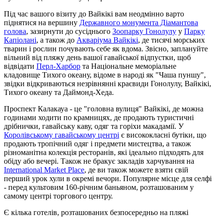
Під час вашого візиту до Вайкікі вам неодмінно варто
піднятися на вершину
Державного монумента Діамантова
голова
, зазирнути до сусіднього
Зоопарку Гонолулу
у
Парку
Капіолані
, а також до
Акваріума Вайкікі
, де тисячі морських
тварин і рослин почувають себе як вдома. Звісно, заплануйте
вільний від пляжу день вашої гавайської відпустки, щоб
відвідати
Перл-Харбор
та Національне меморіальне
кладовище Тихого океану, відоме в народі як "Чаша пуншу",
звідки відкриваються незрівнянні краєвиди Гонолулу, Вайкікі,
Тихого океану та Даймонд-Хеда.
Проспект Калакауа - це "головна вулиця" Вайкікі, де можна
годинами ходити по крамницях, де продають туристичні
дрібнички, гавайську каву, одяг та горіхи макадамії. У
Королівському гавайському центрі
є висококласні бутіки, що
продають тропічний одяг і предмети мистецтва, а також
різноманітна колекція ресторанів, які ідеально підходять для
обіду або вечері. Також не бракує закладів харчування на
International Market Place
, де ви також можете взяти свій
перший урок хули в окремі вечори. Популярне місце для селфі
- перед культовим 160-річним баньяном, розташованим у
самому центрі торгового центру.
Є кілька готелів, розташованих безпосередньо на пляжі