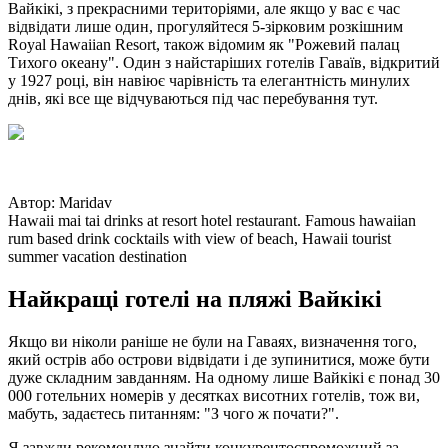
Вайкікі, з прекрасними територіями, але якщо у вас є час
відвідати лише один, прогуляйтеся 5-зірковим розкішним
Royal Hawaiian Resort, також відомим як "Рожевий палац
Тихого океану". Один з найстаріших готелів Гаваїв, відкритий
у 1927 році, він навіює чарівність та елегантність минулих
днів, які все ще відчуваються під час перебування тут.
Автор
:
Maridav
Hawaii mai tai drinks at resort hotel restaurant. Famous hawaiian
rum based drink cocktails with view of beach, Hawaii tourist
summer vacation destination
Найкращі готелі на пляжі Вайкікі
Якщо ви ніколи раніше не були на Гаваях, визначення того,
який острів або острови відвідати і де зупинитися, може бути
дуже складним завданням. На одному лише Вайкікі є понад 30
000 готельних номерів у десятках висотних готелів, тож ви,
мабуть, задаєтесь питанням: "З чого ж почати?".
Я завжди рекомендую знайти конкурентоспроможний за