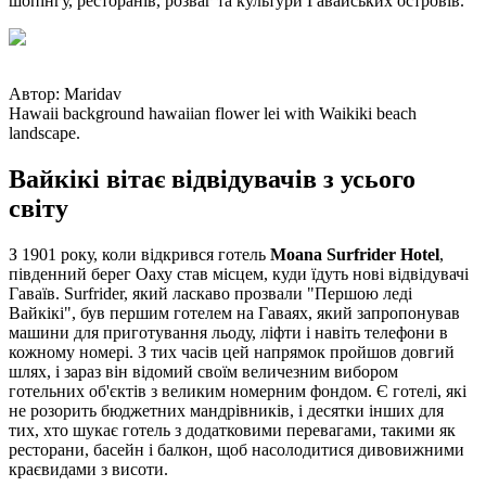
шопінгу, ресторанів, розваг та культури Гавайських островів.
Автор
:
Maridav
Hawaii background hawaiian flower lei with Waikiki beach
landscape.
Вайкікі вітає відвідувачів з усього
світу
З 1901 року, коли відкрився готель
Moana Surfrider Hotel
,
південний берег Оаху став місцем, куди їдуть нові відвідувачі
Гаваїв. Surfrider, який ласкаво прозвали "Першою леді
Вайкікі", був першим готелем на Гаваях, який запропонував
машини для приготування льоду, ліфти і навіть телефони в
кожному номері. З тих часів цей напрямок пройшов довгий
шлях, і зараз він відомий своїм величезним вибором
готельних об'єктів з великим номерним фондом. Є готелі, які
не розорить бюджетних мандрівників, і десятки інших для
тих, хто шукає готель з додатковими перевагами, такими як
ресторани, басейн і балкон, щоб насолодитися дивовижними
краєвидами з висоти.