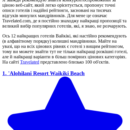
ціною веб-сайт, який легко орієнтується, пропонує точні
описи готелів і надійні рейтинги, засновані на тисячах
відгуків минулих мандрівників. Для мене це означає
Travelated.com, де я постійно знаходжу найкращі пропозиції та
великий вибір популярних готелів, які, я знаю, не розчарують.
Ось 12 найкращих готелів Вайкікі, які настійно рекомендують
(в алфавітному порядку) колишні мандрівники. Майте на
увазі, що на всіх цінових рівнях є готелі з вищим рейтингом,
тому ви можете знайти тут не тільки найкращі розкішні готелі,
але й найкращі варіанти в більш помірних цінових категоріях.
На сайті
Travelated
представлено близько 100 об'єктів.
1. 'Alohilani Resort Waikiki Beach