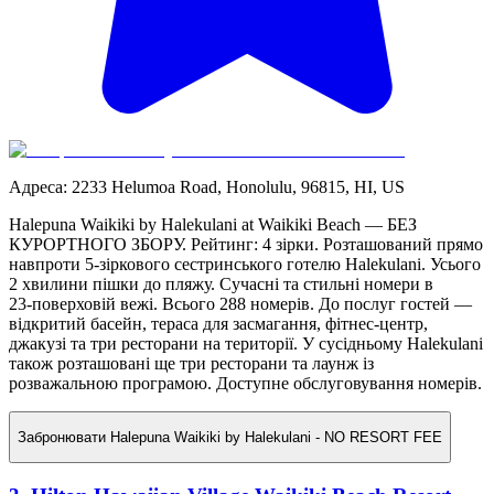
Адреса
:
2233 Helumoa Road, Honolulu, 96815, HI, US
Halepuna Waikiki by Halekulani at Waikiki Beach — БЕЗ
КУРОРТНОГО ЗБОРУ. Рейтинг: 4 зірки. Розташований прямо
навпроти 5-зіркового сестринського готелю Halekulani. Усього
2 хвилини пішки до пляжу. Сучасні та стильні номери в
23‑поверховій вежі. Всього 288 номерів. До послуг гостей —
відкритий басейн, тераса для засмагання, фітнес-центр,
джакузі та три ресторани на території. У сусідньому Halekulani
також розташовані ще три ресторани та лаунж із
розважальною програмою. Доступне обслуговування номерів.
Забронювати
Halepuna Waikiki by Halekulani - NO RESORT FEE