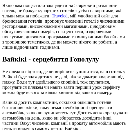
Якщо вам пощастило заощадити на 5-зірковий розкішний
готель, не бракує курортних готелів з усіма наворотами, які
тільки можна побажати.
Traveled
, мій улюблений сайт для
бронювання готелів, пропонує численні готелі з численними
ресторанами, висококласними магазинами, цілодобовим
обслуговуванням номерів, спа-центрами, оздоровчими
послугами, дитячими програмами та вишуканими басейнами
з тропічною тематикою, де ви можете нічого не робити, а
лише відпочивати годинами.
Вайкікі - серцебиття Гонолулу
Незалежно від того, де ви вирішите зупинитися, ваш готель у
Вайкікі буде знаходитися не далі, ніж за два-три квартали від
пляжу. Води тут здебільшого спокійні, тож скупатися,
прогулятися пляжем чи навіть взяти перший урок серфінгу
можна буде всього за кілька хвилин від вашого номеру.
Вайкікі досить компактний, оскільки більшість готелів -
багатоповерхівки, тому немає необхідності орендувати
автомобіль, якщо ви зупиняєтесь тут. Досить легко орендувати
автомобіль на день, якщо ви збираєтесь дослідити інші
частини Оаху: численні компанії з прокату автомобілів мають
пункти видачі в самому центрі Вайкікі.