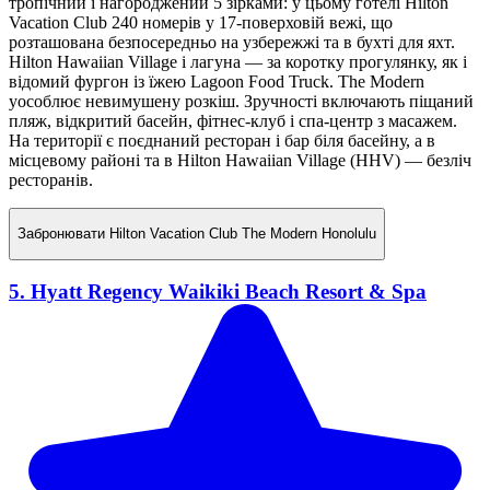
тропічний і нагороджений 5 зірками: у цьому готелі Hilton
Vacation Club 240 номерів у 17-поверховій вежі, що
розташована безпосередньо на узбережжі та в бухті для яхт.
Hilton Hawaiian Village і лагуна — за коротку прогулянку, як і
відомий фургон із їжею Lagoon Food Truck. The Modern
уособлює невимушену розкіш. Зручності включають піщаний
пляж, відкритий басейн, фітнес-клуб і спа-центр з масажем.
На території є поєднаний ресторан і бар біля басейну, а в
місцевому районі та в Hilton Hawaiian Village (HHV) — безліч
ресторанів.
Забронювати
Hilton Vacation Club The Modern Honolulu
5. Hyatt Regency Waikiki Beach Resort & Spa