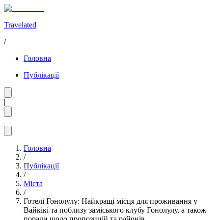
Travelated
/
Головна
Публікації
|
Головна
/
Публікації
/
Міста
/
Готелі Гонолулу: Найкращі місця для проживання у
Вайкікі та поблизу заміського клубу Гонолулу, а також
поради щодо пропозицій та районів